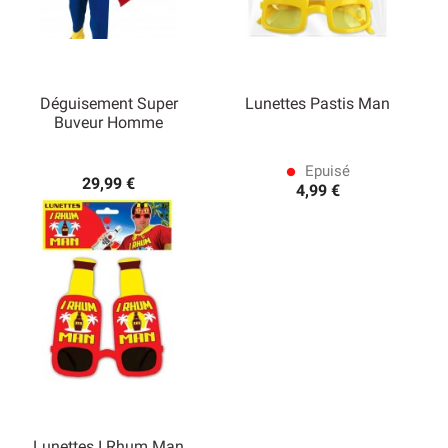
Déguisement Super
Lunettes Pastis Man
Buveur Homme
Epuisé
lens
29,99 €
4,99 €
Lunettes I Rhum Man