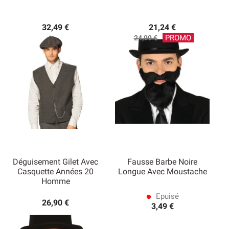
32,49 €
21,24 €
Prix
PROMO
24,99 €
de
base
Déguisement Gilet Avec
Fausse Barbe Noire
Casquette Années 20
Longue Avec Moustache
Homme
Epuisé
lens
26,90 €
3,49 €