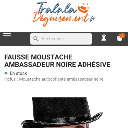
0
search
FAUSSE MOUSTACHE
AMBASSADEUR NOIRE ADHÉSIVE
En stock
lens
Inclus :
Moustache autocollante ambassadeur noire