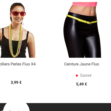
olliers Perles Fluo X4
Ceinture Jaune Fluo


Aperçu rapide
Aperçu rapide
Epuisé
lens
3,99 €
5,49 €