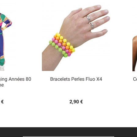
ing Années 80
Bracelets Perles Fluo X4
C

me
 rapide
Aperçu rapide
 €
2,90 €