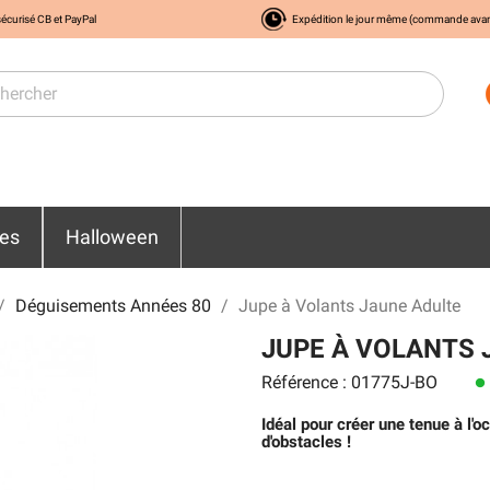
écurisé CB et PayPal
Expédition le jour même (commande ava
res
Halloween
Déguisements Années 80
Jupe à Volants Jaune Adulte
JUPE À VOLANTS 
Référence : 01775J-BO
lens
Idéal pour créer une tenue à l'
d'obstacles !