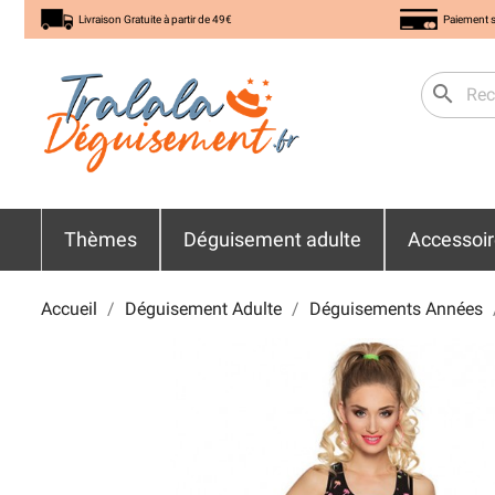
Livraison Gratuite à partir de 49€
Paiement s
search
Thèmes
Déguisement adulte
Accessoi
Accueil
Déguisement Adulte
Déguisements Années