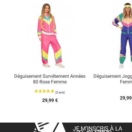
Déguisement Survêtement Années
Déguisement Jogg


80 Rose Femme
Fem
Aperçu rapide
Aperçu
29,99
29,99 €
JE M’INSCRIS À LA