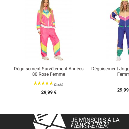
Déguisement Survêtement Années
Déguisement Jogg


80 Rose Femme
Fem
Aperçu rapide
Aperçu
29,99
29,99 €
JE M’INSCRIS À LA
NEWSLETTER