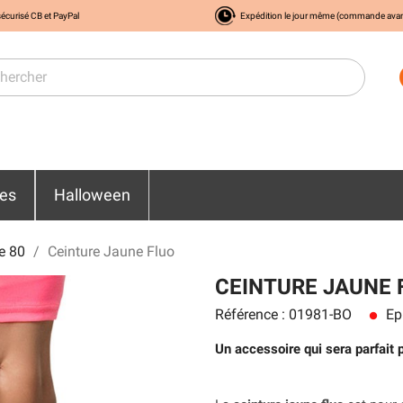
écurisé CB et PayPal
Expédition le jour même (commande ava
res
Halloween
e 80
Ceinture Jaune Fluo
CEINTURE JAUNE 
Référence : 01981-BO
Ep
lens
Un accessoire qui sera parfait 