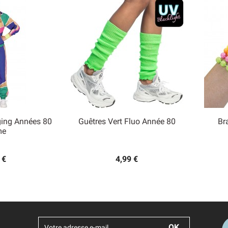
ing Années 80
Guêtres Vert Fluo Année 80
Br

me
 rapide
Aperçu rapide
 €
4,99 €