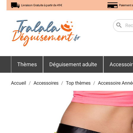
Livraison Gratuite à partir de 49€
Paiement s
search
Thèmes
Déguisement adulte
Accessoi
Accueil
Accessoires
Top thèmes
Accessoire Anné