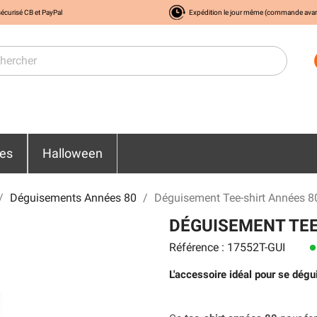
écurisé CB et PayPal
Expédition le jour même (commande ava
res
Halloween
Déguisements Années 80
Déguisement Tee-shirt Années 
DÉGUISEMENT TEE
Référence : 17552T-GUI
lens
L'accessoire idéal pour se dégu