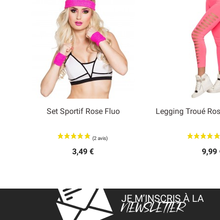
Set Sportif Rose Fluo
Legging Troué Ro


Aperçu rapide
Aperçu
3,49 €
9,99 
JE M’INSCRIS À LA
NEWSLETTER