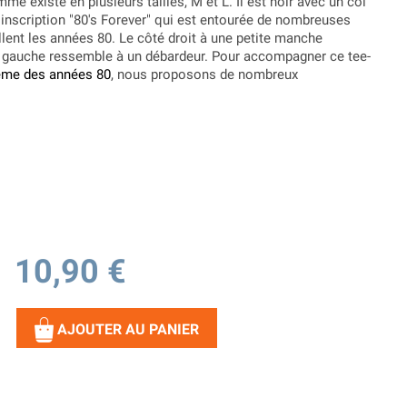
me existe en plusieurs tailles, M et L. Il est noir avec un col
 inscription "80's Forever" qui est entourée de nombreuses
lent les années 80. Le côté droit à une petite manche
é gauche ressemble à un débardeur. Pour accompagner ce tee-
hème des années 80
, nous proposons de nombreux
10,90 €
AJOUTER AU PANIER