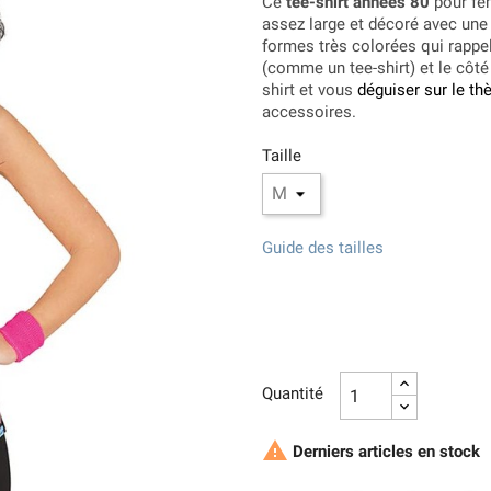
Ce
tee-shirt années 80
pour fem
assez large et décoré avec une
formes très colorées qui rappel
(comme un tee-shirt) et le côt
shirt et vous
déguiser sur le t
accessoires.
Taille
Guide des tailles
Quantité

Derniers articles en stock