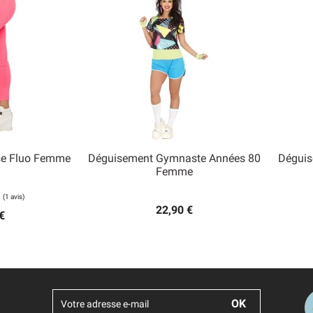
se Fluo Femme
Déguisement Gymnaste Années 80
Dégui

Femme
 rapide
Aperçu rapide
22,90 €
€