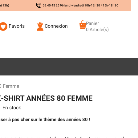
nt 13h)
02 40 45 25 96 lundi-vendredi 10h-12h30 / 15h-18h30
Panier
Favoris
Connexion
0 Article(s)
80 Femme
-SHIRT ANNÉES 80 FEMME
En stock
iser à pas cher sur le thème des années 80 !