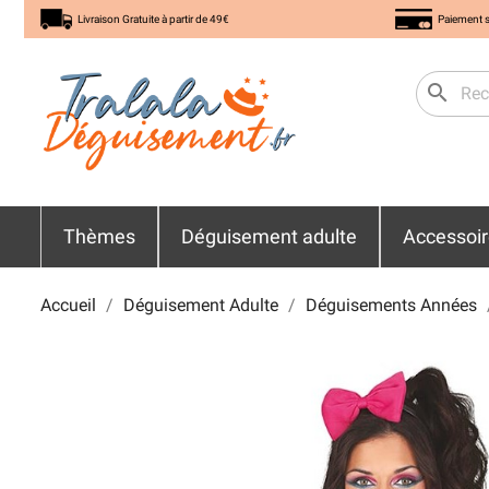
Livraison Gratuite à partir de 49€
Paiement s
search
Thèmes
Déguisement adulte
Accessoi
Accueil
Déguisement Adulte
Déguisements Années