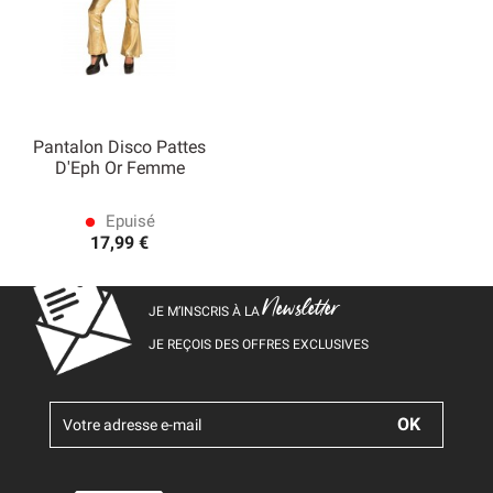
Pantalon Disco Pattes
D'Eph Or Femme
Epuisé
lens
17,99 €
Newsletter
JE M’INSCRIS À LA
JE REÇOIS DES OFFRES EXCLUSIVES