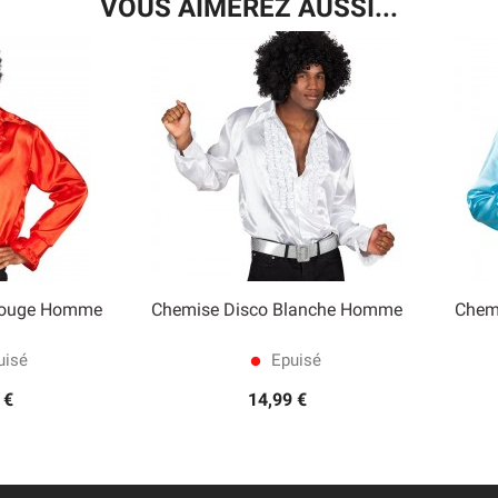
VOUS AIMEREZ AUSSI...
Rouge Homme
Chemise Disco Blanche Homme
Chem

 rapide
Aperçu rapide
isé
Epuisé
lens
 €
14,99 €