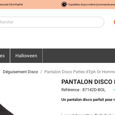
écurisé CB et PayPal
Expédition le jour même (commande ava
res
Halloween
Déguisement Disco
Pantalon Disco Pattes d'Eph Or Homm
PANTALON DISCO 
Référence : 87142D-BOL
l
Un pantalon disco parfait pour m