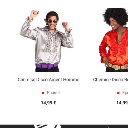
Chemise Disco Argent Homme
Chemise Disco 


Aperçu rapide
Aperçu
Epuisé
Epu
lens
lens
14,99 €
14,99