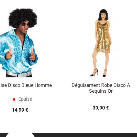
ise Disco Bleue Homme
Déguisement Robe Disco À


Sequins Or
Aperçu rapide
Aperçu rapide
Epuisé
lens
39,90 €
14,99 €