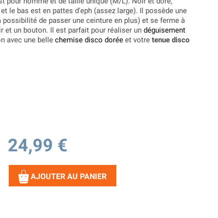
t pour homme et de taille unique (M/L). Noir et doré,
et le bas est en pattes d'eph (assez large). Il possède une
a possibilité de passer une ceinture en plus) et se ferme à
r et un bouton. Il est parfait pour réaliser un
déguisement
n avec une belle
chemise disco dorée
et votre
tenue disco
24,99 €
AJOUTER AU PANIER