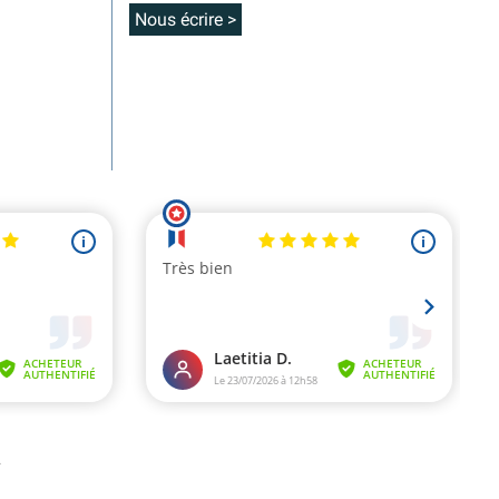
Nous écrire >
.