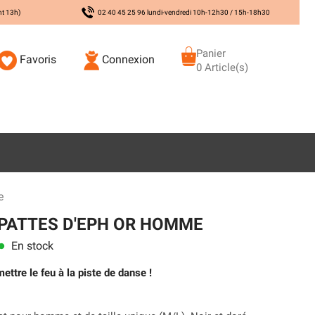
nt 13h)
02 40 45 25 96 lundi-vendredi 10h-12h30 / 15h-18h30
Panier
Favoris
Connexion
0 Article(s)
e
PATTES D'EPH OR HOMME
En stock
ens
ettre le feu à la piste de danse !