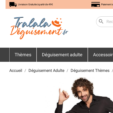
Livraison Gratuite à partir de 49€
Paiement s
search
Thèmes
Déguisement adulte
Accessoi
Accueil
Déguisement Adulte
Déguisement Thèmes