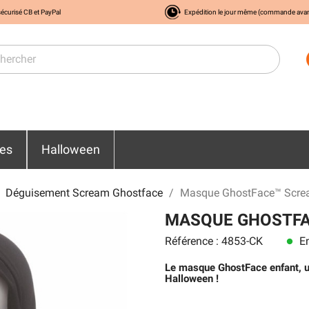
écurisé CB et PayPal
Expédition le jour même (commande ava
res
Halloween
Déguisement Scream Ghostface
Masque GhostFace™ Scream
MASQUE GHOSTFA
Référence : 4853-CK
En
lens
Le masque GhostFace enfant, un
Halloween !