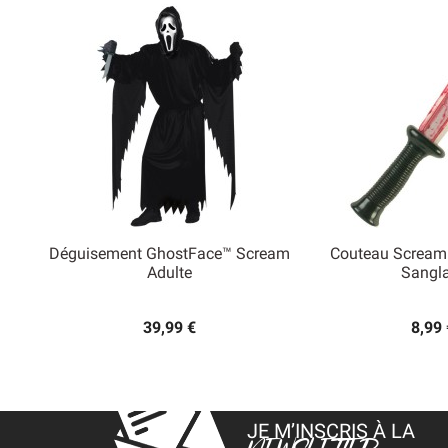
Déguisement GhostFace™ Scream
Couteau Scream


Adulte
Sangl
Aperçu rapide
Aperçu
39,99 €
8,99 
JE M’INSCRIS À LA