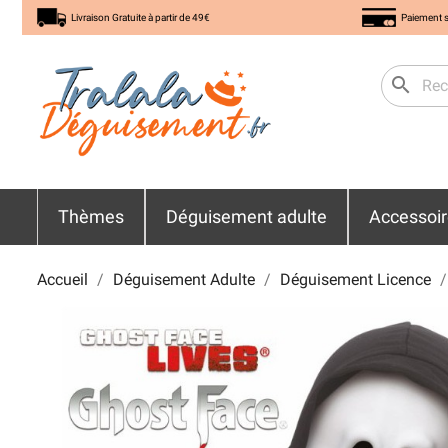
Livraison Gratuite à partir de 49€
Paiement s
search
Thèmes
Déguisement adulte
Accessoi
Accueil
Déguisement Adulte
Déguisement Licence