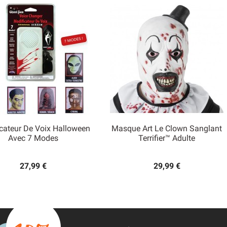
cateur De Voix Halloween
Masque Art Le Clown Sanglant


Avec 7 Modes
Terrifier™ Adulte
Aperçu rapide
Aperçu rapide
27,99 €
29,99 €