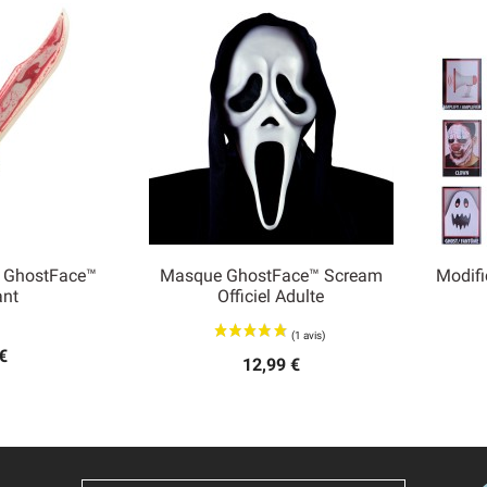
 GhostFace™
Masque GhostFace™ Scream
Modifi

ant
Officiel Adulte
 rapide
Aperçu rapide
€
12,99 €