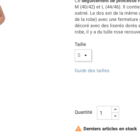
Ce
déguisement de princesse 
M (40/42) et L (44/46). Il cont
satiné. Le dos est de la même c
de la robe) avec une fermeture é
décoré avec des liserés dorés 
robe, il y a du tulle rose recouv
Taille
Guide des tailles
Quantité

Derniers articles en stock