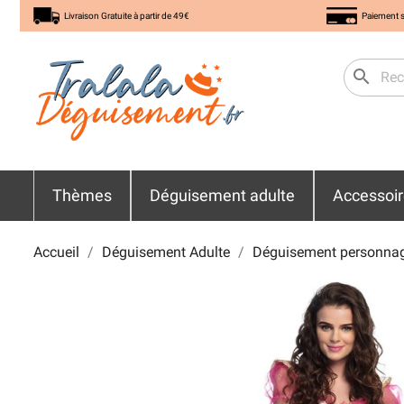
Livraison Gratuite à partir de 49€
Paiement s
search
Thèmes
Déguisement adulte
Accessoi
Accueil
Déguisement Adulte
Déguisement personna