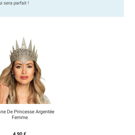
 sera parfait !
ne De Princesse Argentée

Femme
Aperçu rapide
4,90 €