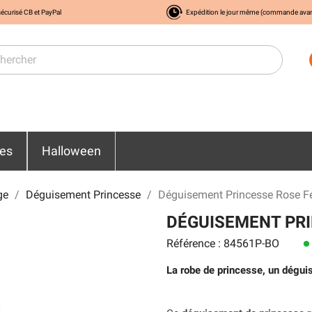
écurisé CB et PayPal
Expédition le jour même (commande ava
res
Halloween
ge
Déguisement Princesse
Déguisement Princesse Rose 
DÉGUISEMENT PR
Référence : 84561P-BO
lens
La robe de princesse, un déguis