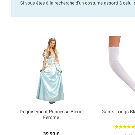
Si vous êtes à la recherche d'un costume assorti à celui 
Déguisement Princesse Bleue
Gants Longs B


Femme
Aperçu rapide
Aperçu
39,90 €