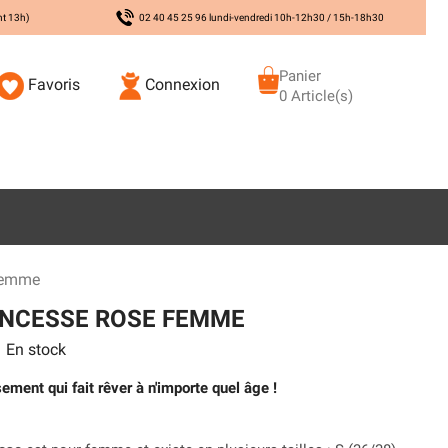
nt 13h)
02 40 45 25 96 lundi-vendredi 10h-12h30 / 15h-18h30
Panier
Favoris
Connexion
0 Article(s)
Femme
INCESSE ROSE FEMME
En stock
ement qui fait rêver à n'importe quel âge !