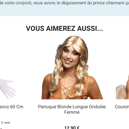
de votre conjoint, nous avons le déguisement du prince charmant qui
VOUS AIMEREZ AUSSI...
lancs 60 Cm
Perruque Blonde Longue Ondulée
Couron

Femme
 rapide
Aperçu rapide
12,90 €