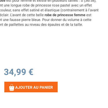
rose
est pour femme et existe en plusieurs tailles : S (36/38),
ient une longue robe de princesse rose pastel avec un effet
ouleur, sans effet satiné et élastique (contrairement à l'avant
clair. L'avant de cette belle
robe de princesse femme
est
et une fausse pierre bleue. Pour donner du volume à cette
ert de paillettes au niveau des épaules et de la taille.
34,99 €
AJOUTER AU PANIER