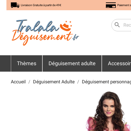
Livraison Gratuite à partir de 49€
Paiement s
search
Thèmes
Déguisement adulte
Accessoi
Accueil
Déguisement Adulte
Déguisement personna