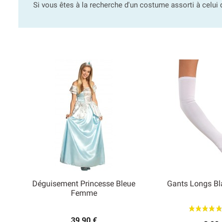
Si vous êtes à la recherche d'un costume assorti à celui 
Déguisement Princesse Bleue
Gants Longs B


Femme
Aperçu rapide
Aperçu
39,90 €