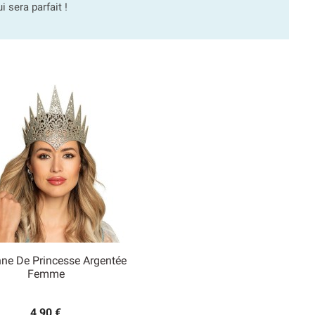
 sera parfait !
ne De Princesse Argentée

Femme
Aperçu rapide
4,90 €