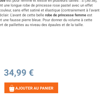
rose
est pour femme et existe en plusieurs tailles : S (36/38),
ient une longue robe de princesse rose pastel avec un effet
ouleur, sans effet satiné et élastique (contrairement à l'avant
clair. L'avant de cette belle
robe de princesse femme
est
et une fausse pierre bleue. Pour donner du volume à cette
ert de paillettes au niveau des épaules et de la taille.
34,99 €
AJOUTER AU PANIER