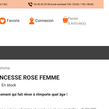
nt 13h)
02 40 45 25 96 lundi-vendredi 10h-12h30 / 15h-18h30
Panier
Favoris
Connexion
0 Article(s)
Femme
INCESSE ROSE FEMME
En stock
ement qui fait rêver à n'importe quel âge !