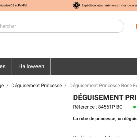
écurisé CB et PayPal
Expédition le jour même (commande ava
res
Halloween
ge
Déguisement Princesse
Déguisement Princesse Rose 
DÉGUISEMENT PR
Référence : 84561P-BO
lens
La robe de princesse, un déguis