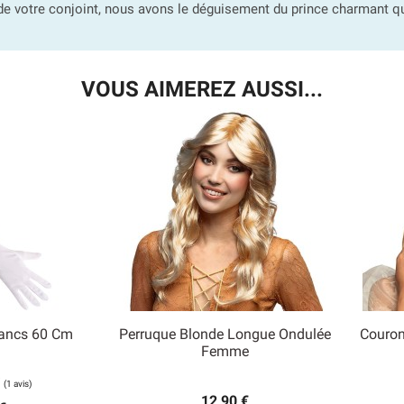
de votre conjoint, nous avons le déguisement du prince charmant qui
VOUS AIMEREZ AUSSI...
lancs 60 Cm
Perruque Blonde Longue Ondulée
Couron

Femme
 rapide
Aperçu rapide
12,90 €