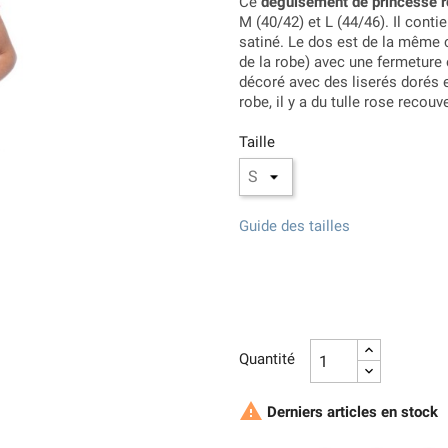
Ce
déguisement de princesse 
M (40/42) et L (44/46). Il cont
satiné. Le dos est de la même c
de la robe) avec une fermeture é
décoré avec des liserés dorés 
robe, il y a du tulle rose recouv
Taille
Guide des tailles
Quantité

Derniers articles en stock