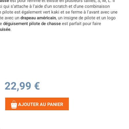
hasse
est pour femme et existe en plusieurs tailles, S, M, L. Il
 qui s’attache à l'aide d'un scratch et d'une combinaison
 pilote est également vert kaki et se ferme à l'avant avec une
rée avec un
drapeau américain
, un insigne de pilote et un logo
Ce
déguisement pilote de chasse
est parfait pour faire
guisée
.
22,99 €
AJOUTER AU PANIER