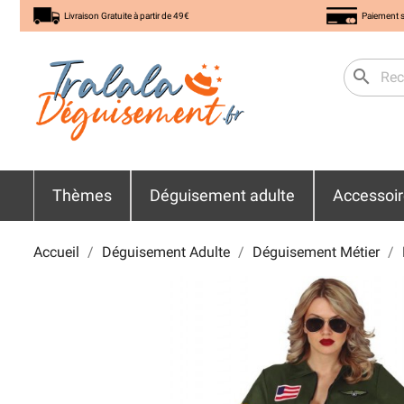
Livraison Gratuite à partir de 49€
Paiement s
search
Thèmes
Déguisement adulte
Accessoi
Accueil
Déguisement Adulte
Déguisement Métier