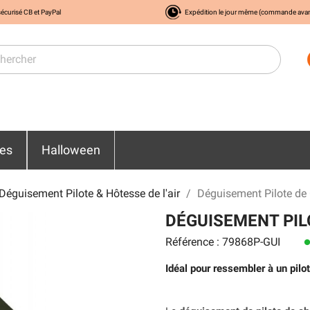
écurisé CB et PayPal
Expédition le jour même (commande ava
res
Halloween
Déguisement Pilote & Hôtesse de l'air
Déguisement Pilote d
DÉGUISEMENT PIL
Référence : 79868P-GUI
len
Idéal pour ressembler à un pil