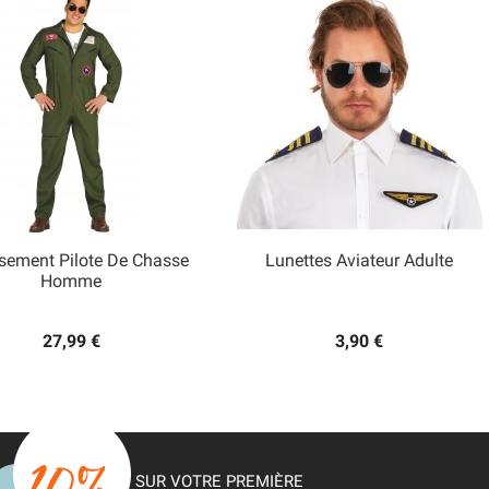
sement Pilote De Chasse
Lunettes Aviateur Adulte


Homme
Aperçu rapide
Aperçu rapide
27,99 €
3,90 €
SUR VOTRE PREMIÈRE