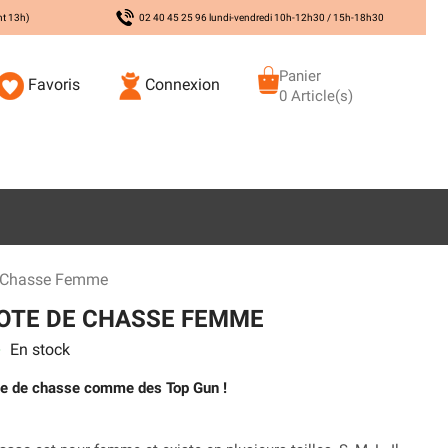
nt 13h)
02 40 45 25 96 lundi-vendredi 10h-12h30 / 15h-18h30
Panier
Favoris
Connexion
0 Article(s)
e Chasse Femme
OTE DE CHASSE FEMME
En stock
s
ote de chasse comme des Top Gun !