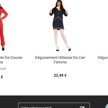
ote De Course
Déguisement Hôtesse De L'air
Dégui

me
Femme
 rapide
Aperçu rapide
isé
22,49 €
 €