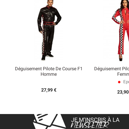
Déguisement Pilote De Course F1
Déguisement Pil


Homme
Fem
Aperçu rapide
Aperçu
Epu
lens
27,99 €
23,90
JE M’INSCRIS À LA
NEWSLETTER