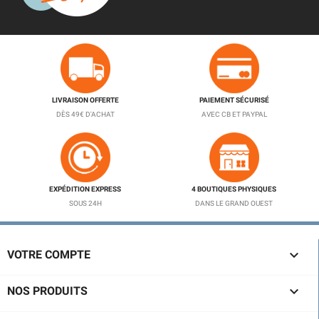
LIVRAISON OFFERTE
PAIEMENT SÉCURISÉ
DÈS 49€ D'ACHAT
AVEC CB ET PAYPAL
EXPÉDITION EXPRESS
4 BOUTIQUES PHYSIQUES
SOUS 24H
DANS LE GRAND OUEST

VOTRE COMPTE

NOS PRODUITS