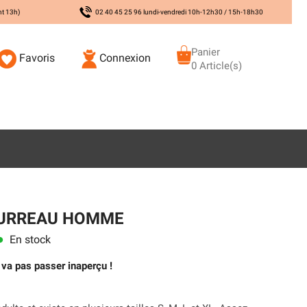
nt 13h)
02 40 45 25 96 lundi-vendredi 10h-12h30 / 15h-18h30
Panier
Favoris
Connexion
0 Article(s)
OURREAU HOMME
En stock
ns
va pas passer inaperçu !