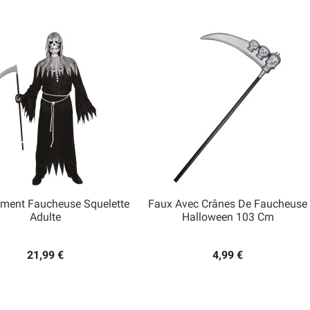
ment Faucheuse Squelette
Faux Avec Crânes De Faucheuse


Adulte
Halloween 103 Cm
Aperçu rapide
Aperçu rapide
21,99 €
4,99 €