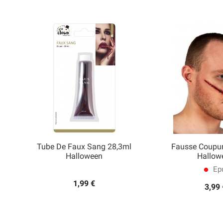
Tube De Faux Sang 28,3ml
Fausse Coupur


Halloween
Hallow
Aperçu rapide
Aperçu
Epu
lens
1,99 €
3,99 