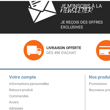
JE M’INSCRIS À LA
NEWSLETTER
JE REÇOIS DES OFFRES
EXCLUSIVES
LIVRAISON OFFERTE
DÈS 49€ D'ACHAT
Votre compte
Nos produi
Informations personnelles
Promotions
Retours produit
Nouveaux pro
Commandes
Avoirs
Adresses