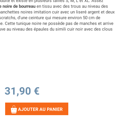
dulte et existe en plusieurs tailles S, M, L et XL. Assez
e noire de bourreau
en tissu avec des trous au niveau des
anchettes noires imitation cuir avec un liseré argent et deux
scratchs, d'une ceinture qui mesure environ 50 cm de
ue. Cette tunique noire ne possède pas de manches et arrive
ve au niveau des épaules du simili cuir noir avec des clous
31,90 €
AJOUTER AU PANIER