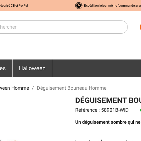
écurisé CB et PayPal
Expédition le jour même (commande ava
res
Halloween
oween Homme
Déguisement Bourreau Homme
DÉGUISEMENT B
Référence : 58901B-WID
le
Un déguisement sombre qui ne 