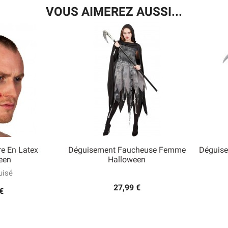
VOUS AIMEREZ AUSSI...
e En Latex
Déguisement Faucheuse Femme
Déguise

een
Halloween
 rapide
Aperçu rapide
isé
27,99 €
€