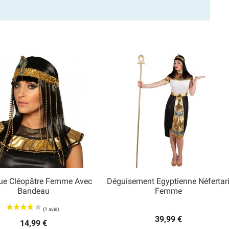
ue Cléopâtre Femme Avec
Déguisement Egyptienne Néfertar


Bandeau
Femme
Aperçu rapide
Aperçu rapide
39,99 €
14,99 €