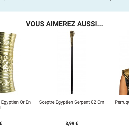
VOUS AIMEREZ AUSSI...
 Egyptien Or En
Sceptre Egyptien Serpent 82 Cm
Perruq

l
 rapide
Aperçu rapide
€
8,99 €