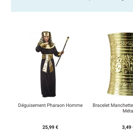
Déguisement Pharaon Homme
Bracelet Manchette


Méta
Aperçu rapide
Aperçu
25,99 €
3,49 