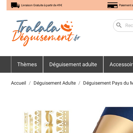
Livraison Gratuite à partir de 49€
Paiement s
search
Thèmes
Déguisement adulte
Accessoi
Accueil
Déguisement Adulte
Déguisement Pays du 