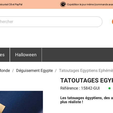
écurisé CB et PayPal
Expédition le jour même (commande ava
res
Halloween
Monde
Déguisement Egypte
Tatoutages Egyptiens Ephémè
TATOUTAGES EGY
Référence : 15842-GUI
lens
Les tatouages égyptiens, des a
plus réaliste !