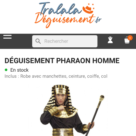
0
search
DÉGUISEMENT PHARAON HOMME
En stock
lens
Inclus :
Robe avec manchettes, ceinture, coiffe, col