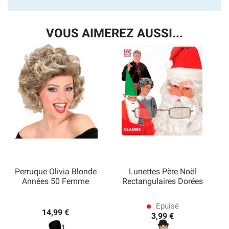
VOUS AIMEREZ AUSSI...
Perruque Olivia Blonde
Lunettes Père Noël
Années 50 Femme
Rectangulaires Dorées
Epuisé
lens
14,99 €
3,99 €