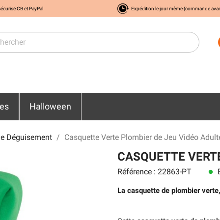
écurisé CB et PayPal
Expédition le jour même (commande ava
res
Halloween
e Déguisement
Casquette Verte Plombier de Jeu Vidéo Adult
CASQUETTE VERTE
Référence : 22863-PT
E
lens
La casquette de plombier verte,