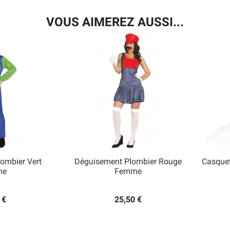
VOUS AIMEREZ AUSSI...
ombier Vert
Déguisement Plombier Rouge
Casquet

me
Femme
 rapide
Aperçu rapide
 €
25,50 €