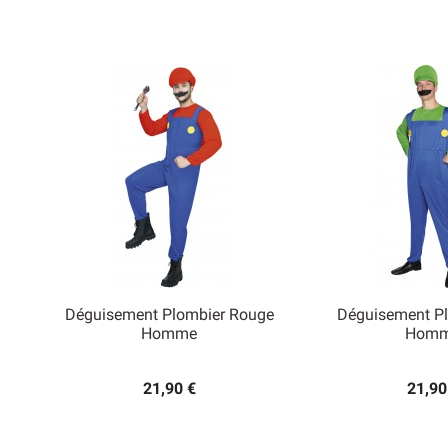
Déguisement Plombier Rouge
Déguisement Pl


Homme
Hom
Aperçu rapide
Aperçu
21,90 €
21,90