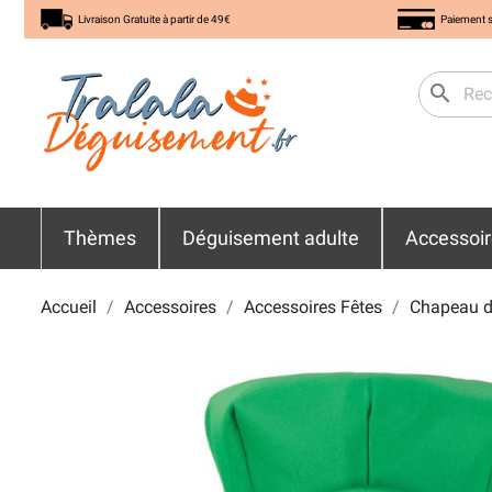
Livraison Gratuite à partir de 49€
Paiement s
search
Thèmes
Déguisement adulte
Accessoi
Accueil
Accessoires
Accessoires Fêtes
Chapeau d