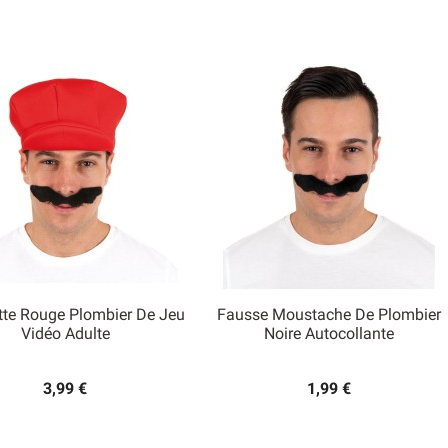
te Rouge Plombier De Jeu
Fausse Moustache De Plombier


Vidéo Adulte
Noire Autocollante
Aperçu rapide
Aperçu rapide
3,99 €
1,99 €