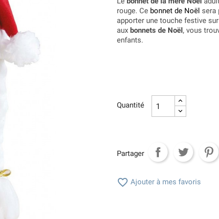
Le
bonnet de la mère Noël
adult
rouge. Ce
bonnet de Noël
sera 
apporter une touche festive su
aux
bonnets de Noël
, vous trou
enfants.
Quantité
Partager

Ajouter à mes favoris