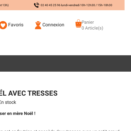
nt 13h)
02 40 45 25 96 lundi-vendredi 10h-12h30 / 15h-18h30
Panier
Favoris
Connexion
0 Article(s)
ËL AVEC TRESSES
n stock
ser en mère Noël !