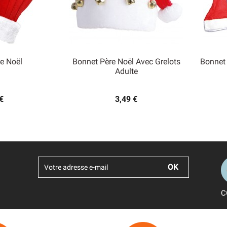
e Noël
Bonnet Père Noël Avec Grelots
Bonnet 

Adulte
 rapide
Aperçu rapide
€
3,49 €
C