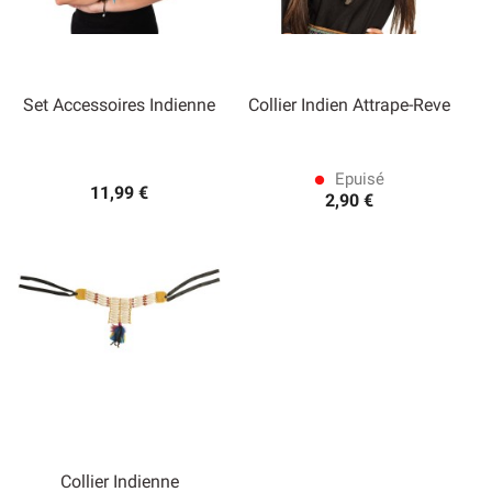
Set Accessoires Indienne
Collier Indien Attrape-Reve
Epuisé
lens
11,99 €
2,90 €
Collier Indienne