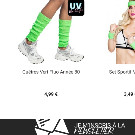
Guêtres Vert Fluo Année 80
Set Sportif 


Aperçu rapide
Aperçu
4,99 €
3,49 
JE M’INSCRIS À LA
NEWSLETTER