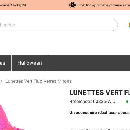
écurisé CB et PayPal
Expédition le jour même (commande ava
res
Halloween
Lunettes Vert Fluo Verres Miroirs
LUNETTES VERT F
Référence : 03335-WID
lens
Un accessoire idéal pour acces