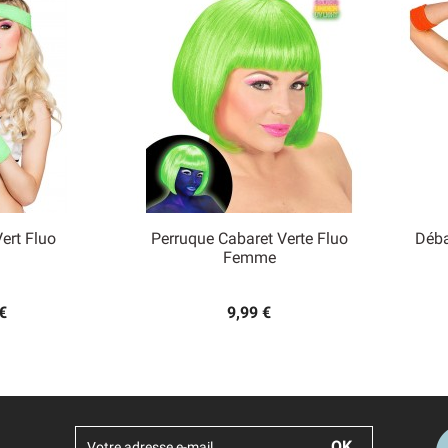
Vert Fluo
Perruque Cabaret Verte Fluo
Déba

Femme
 rapide
Aperçu rapide
€
9,99 €