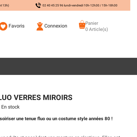
nt 13h)
02 40 45 25 96 lundi-vendredi 10h-12h30 / 15h-18h30
Panier
Favoris
Connexion
0 Article(s)
LUO VERRES MIROIRS
En stock
soiriser une tenue fluo ou un costume style années 80 !