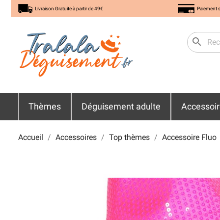
Livraison Gratuite à partir de 49€
Paiement s
search
Thèmes
Déguisement adulte
Accessoi
Accueil
Accessoires
Top thèmes
Accessoire Fluo