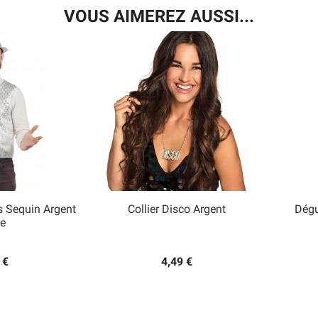
VOUS AIMEREZ AUSSI...
s Sequin Argent
Collier Disco Argent
Dég

e
 rapide
Aperçu rapide
 €
4,49 €