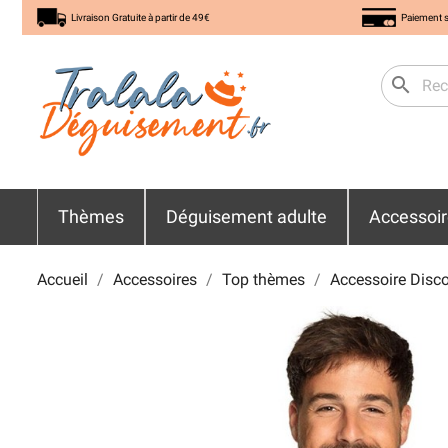
Livraison Gratuite à partir de 49€
Paiement s
search
Thèmes
Déguisement adulte
Accessoi
Accueil
Accessoires
Top thèmes
Accessoire Disc