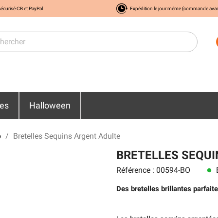
écurisé CB et PayPal
Expédition le jour même (commande ava
res
Halloween
o
Bretelles Sequins Argent Adulte
BRETELLES SEQUI
Référence : 00594-BO
E
lens
Des bretelles brillantes parfait