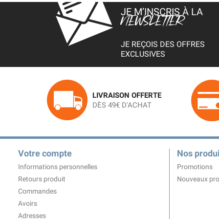
JE M’INSCRIS À LA
NEWSLETTER
JE REÇOIS DES OFFRES
EXCLUSIVES
LIVRAISON OFFERTE
DÈS 49€ D'ACHAT
Votre compte
Nos produi
Informations personnelles
Promotions
Retours produit
Nouveaux pro
Commandes
Avoirs
Adresses