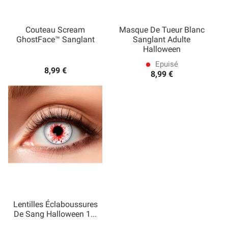
Couteau Scream
Masque De Tueur Blanc
GhostFace™ Sanglant
Sanglant Adulte
Halloween
Epuisé
lens
8,99 €
8,99 €
Lentilles Éclaboussures
De Sang Halloween 1...