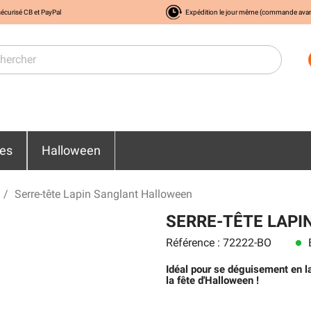
écurisé CB et PayPal
Expédition le jour même (commande ava
res
Halloween
Serre-tête Lapin Sanglant Halloween
SERRE-TÊTE LAP
Référence : 72222-BO
E
lens
Idéal pour se déguisement en l
la fête d'Halloween !