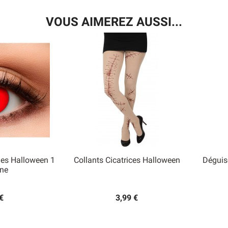
VOUS AIMEREZ AUSSI...
ges Halloween 1
Collants Cicatrices Halloween
Déguis

ne
 rapide
Aperçu rapide
€
3,99 €