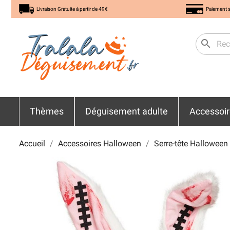
Livraison Gratuite à partir de 49€
Paiement s
search
Thèmes
Déguisement adulte
Accessoi
Accueil
Accessoires Halloween
Serre-tête Halloween