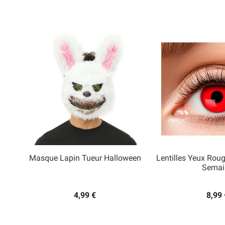
Masque Lapin Tueur Halloween
Lentilles Yeux Rou


Semai
Aperçu rapide
Aperçu
4,99 €
8,99 