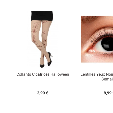
Collants Cicatrices Halloween
Lentilles Yeux Noi


Semai
Aperçu rapide
Aperçu
3,99 €
8,99 