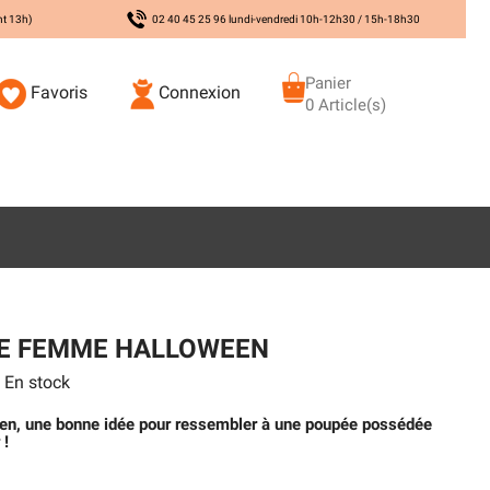
nt 13h)
02 40 45 25 96 lundi-vendredi 10h-12h30 / 15h-18h30
Panier
Favoris
Connexion
0 Article(s)
E FEMME HALLOWEEN
En stock
en, une bonne idée pour ressembler à une poupée possédée
 !