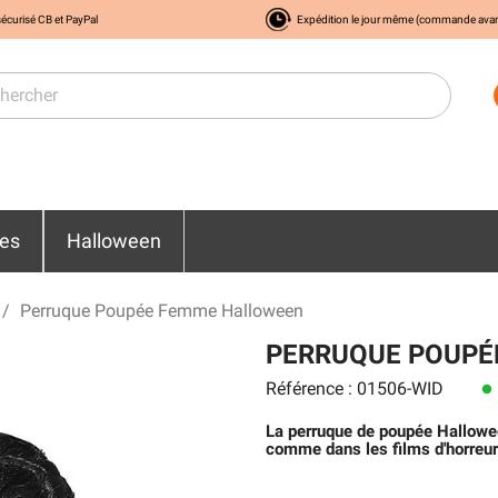
écurisé CB et PayPal
Expédition le jour même (commande ava
res
Halloween
Perruque Poupée Femme Halloween
PERRUQUE POUPÉ
Référence : 01506-WID
lens
La perruque de poupée Hallowe
comme dans les films d'horreur