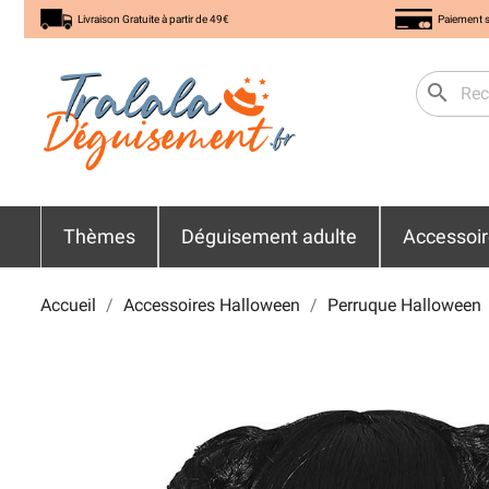
Livraison Gratuite à partir de 49€
Paiement s
search
Thèmes
Déguisement adulte
Accessoi
Accueil
Accessoires Halloween
Perruque Halloween