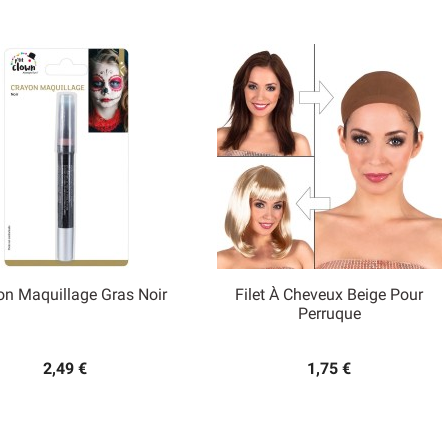
on Maquillage Gras Noir
Filet À Cheveux Beige Pour


Perruque
Aperçu rapide
Aperçu rapide
2,49 €
1,75 €