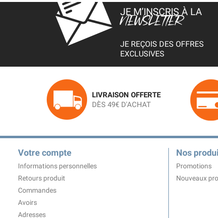
JE M’INSCRIS À LA
NEWSLETTER
JE REÇOIS DES OFFRES
EXCLUSIVES
LIVRAISON OFFERTE
DÈS 49€ D'ACHAT
Votre compte
Nos produi
Informations personnelles
Promotions
Retours produit
Nouveaux pro
Commandes
Avoirs
Adresses