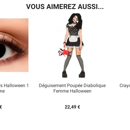
VOUS AIMEREZ AUSSI...
rs Halloween 1
Déguisement Poupée Diabolique
Cray

ne
Femme Halloween
 rapide
Aperçu rapide
€
22,49 €