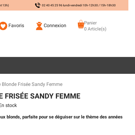
nt 13h)
02 40 45 25 96 lundi-vendredi 10h-12h30 / 15h-18h30
Panier
Favoris
Connexion
0 Article(s)
e Blonde Frisée Sandy Femme
E FRISÉE SANDY FEMME
n stock
x blonds, parfaite pour se déguiser sur le thème des années