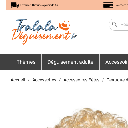
Livraison Gratuite à partir de 49€
Paiement s
search
Thèmes
Déguisement adulte
Accessoi
Accueil
Accessoires
Accessoires Fêtes
Perruque 