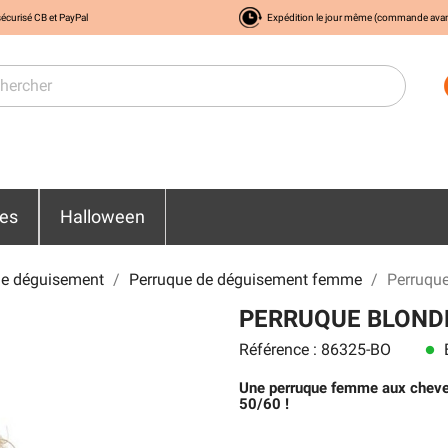
écurisé CB et PayPal
Expédition le jour même (commande ava
res
Halloween
de déguisement
Perruque de déguisement femme
Perruqu
PERRUQUE BLOND
Référence : 86325-BO
E
lens
Une perruque femme aux cheveu
50/60 !