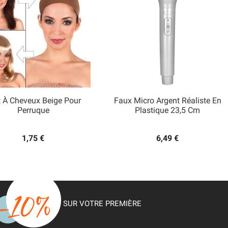
t À Cheveux Beige Pour
Faux Micro Argent Réaliste En


Perruque
Plastique 23,5 Cm
Aperçu rapide
Aperçu rapide
1,75 €
6,49 €
SUR VOTRE PREMIÈRE