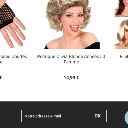
Noires Courtes
Perruque Olivia Blonde Années 50
File

e
Femme
 rapide
Aperçu rapide
€
14,99 €