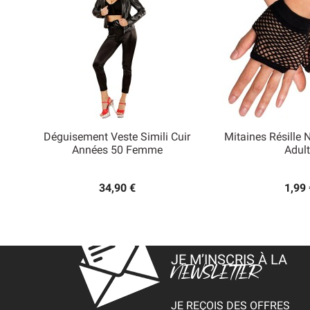
Déguisement Veste Simili Cuir
Mitaines Résille 


Années 50 Femme
Adult
Aperçu rapide
Aperçu
34,90 €
1,99 
JE M’INSCRIS À LA
NEWSLETTER
JE REÇOIS DES OFFRES