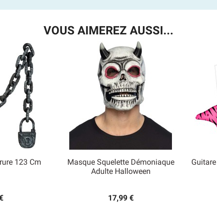
VOUS AIMEREZ AUSSI...
rrure 123 Cm
Masque Squelette Démoniaque
Guitare

Adulte Halloween
 rapide
Aperçu rapide
€
17,99 €