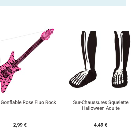
 Gonflable Rose Fluo Rock
Sur-Chaussures Squelette


Halloween Adulte
Aperçu rapide
Aperçu rapide
2,99 €
4,49 €