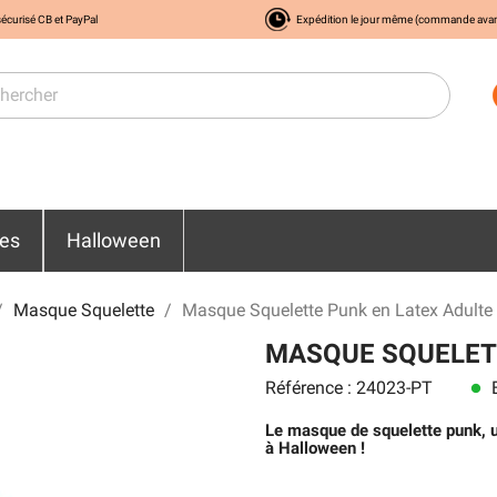
écurisé CB et PayPal
Expédition le jour même (commande ava
res
Halloween
Masque Squelette
Masque Squelette Punk en Latex Adulte
MASQUE SQUELET
Référence : 24023-PT
E
lens
Le masque de squelette punk, u
à Halloween !