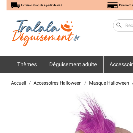
Livraison Gratuite à partir de 49€
Paiement s
search
Thèmes
Déguisement adulte
Accessoi
Accueil
Accessoires Halloween
Masque Halloween