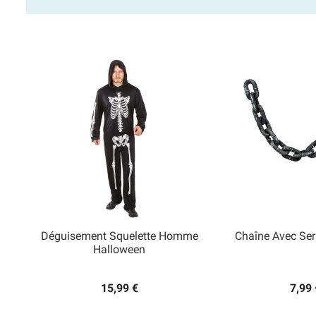
Déguisement Squelette Homme
Chaîne Avec Se


Halloween
Aperçu rapide
Aperçu
15,99 €
7,99 