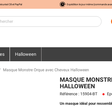
écurisé CB et PayPal
Expédition le jour même (commande ava
res
Halloween
Masque Monstre Orque avec Cheveux Halloween
MASQUE MONSTRE
HALLOWEEN
Référence : 15904-BT
Ep
lens
Un masque idéal pour ressembl