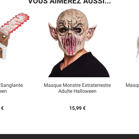
VOUS AIMEREZ AUSSI...
 Sanglante
Masque Monstre Extraterrestre
Masqu

een
Adulte Halloween
 rapide
Aperçu rapide
 €
15,99 €