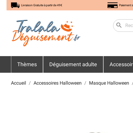
Livraison Gratuite à partir de 49€
Paiement s
search
Thèmes
Déguisement adulte
Accessoi
Accueil
Accessoires Halloween
Masque Halloween