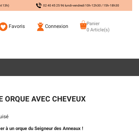
nt 13h)
02 40 45 25 96 lundi-vendredi 10h-12h30 / 15h-18h30
Panier
Favoris
Connexion
0 Article(s)
 ORQUE AVEC CHEVEUX
uisé
er à un orque du Seigneur des Anneaux !