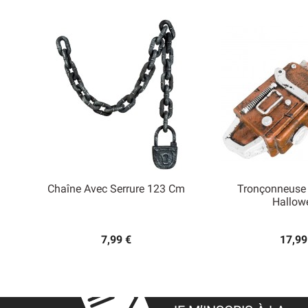
Chaîne Avec Serrure 123 Cm
Tronçonneuse


Hallow
Aperçu rapide
Aperçu
7,99 €
17,99