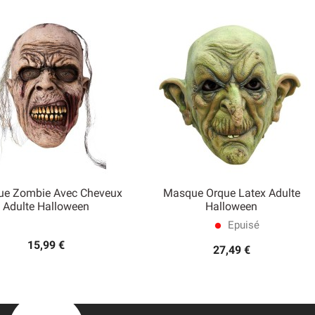
e Zombie Avec Cheveux
Masque Orque Latex Adulte


Adulte Halloween
Halloween
Aperçu rapide
Aperçu rapide
Epuisé
lens
15,99 €
27,49 €