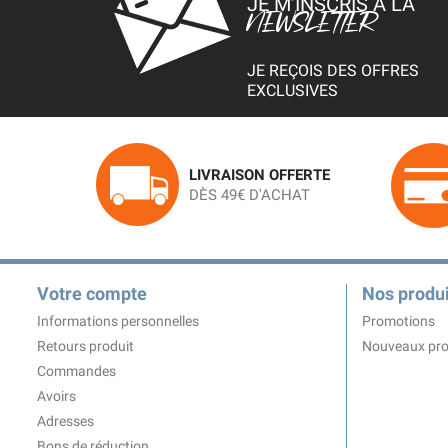
JE M’INSCRIS À LA
NEWSLETTER
JE REÇOIS DES OFFRES
EXCLUSIVES
LIVRAISON OFFERTE
DÈS 49€ D'ACHAT
Votre compte
Nos produi
Informations personnelles
Promotions
Retours produit
Nouveaux pro
Commandes
Avoirs
Adresses
Bons de réduction