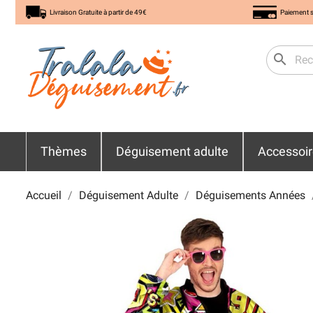
Livraison Gratuite à partir de 49€
Paiement s
search
Thèmes
Déguisement adulte
Accessoi
Accueil
Déguisement Adulte
Déguisements Années