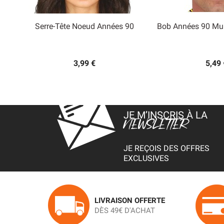
Serre-Tête Noeud Années 90
Bob Années 90 Mult


Aperçu rapide
Aperçu
3,99 €
5,49 
JE M’INSCRIS À LA
NEWSLETTER
JE REÇOIS DES OFFRES
EXCLUSIVES
LIVRAISON OFFERTE
DÈS 49€ D'ACHAT