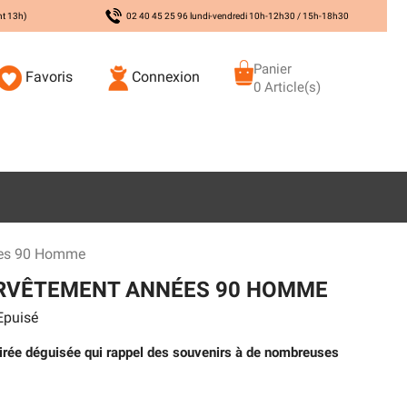
nt 13h)
02 40 45 25 96 lundi-vendredi 10h-12h30 / 15h-18h30
Panier
Favoris
Connexion
0 Article(s)
ées 90 Homme
RVÊTEMENT ANNÉES 90 HOMME
puisé
irée déguisée qui rappel des souvenirs à de nombreuses