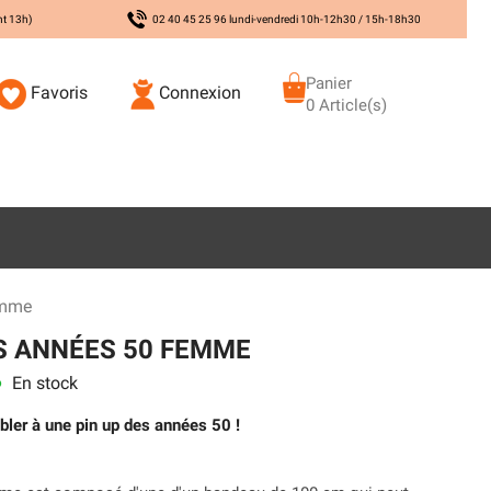
nt 13h)
02 40 45 25 96 lundi-vendredi 10h-12h30 / 15h-18h30
Panier
Favoris
Connexion
0 Article(s)
emme
IS ANNÉES 50 FEMME
En stock
s
bler à une pin up des années 50 !