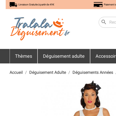
Livraison Gratuite à partir de 49€
Paiement s
search
Thèmes
Déguisement adulte
Accessoi
Accueil
Déguisement Adulte
Déguisements Années