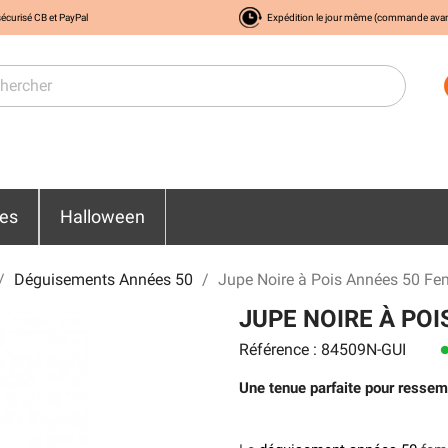
écurisé CB et PayPal
Expédition le jour même (commande ava
res
Halloween
Déguisements Années 50
Jupe Noire à Pois Années 50 F
JUPE NOIRE À PO
Référence : 84509N-GUI
len
Une tenue parfaite pour ressem