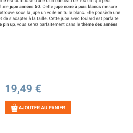
e est composé d'une d'un bandeau de 100 cm qui peut
 d'une
jupe années 50
. Cette
jupe noire à pois blancs
mesure
etrouve sous la jupe un voile en tulle blanc. Elle possède une
 de s'adapter à la taille. Cette jupe avec foulard est parfaite
 pin up
, vous serez parfaitement dans le
thème des années
19,49 €
AJOUTER AU PANIER