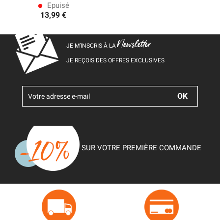
Epuisé
lens
13,99 €
Newsletter
JE M’INSCRIS À LA
JE REÇOIS DES OFFRES EXCLUSIVES
SUR VOTRE PREMIÈRE COMMANDE