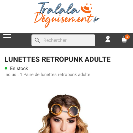
0
search
LUNETTES RETROPUNK ADULTE
En stock
lens
Inclus :
1 Paire de lunettes retropunk adulte