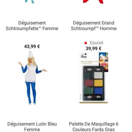
Déguisement
Déguisement Grand
Schtroumpfette™ Femme
Schtroumpf™ Homme
Epuisé
lens
43,99 €
39,99 €
Déguisement Lutin Bleu
Palette De Maquillage 6
Femme
Couleurs Fards Gras