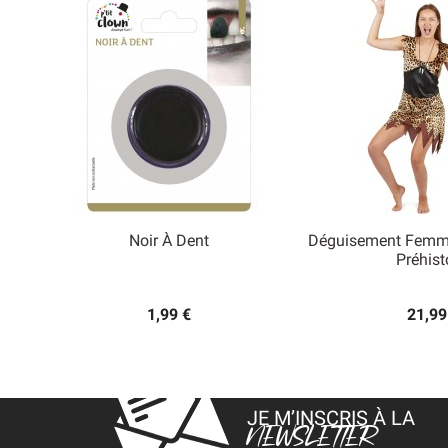
Noir À Dent
Déguisement Femm


Préhist
Aperçu rapide
Aperçu
1,99 €
21,99
JE M’INSCRIS À LA
NEWSLETTER