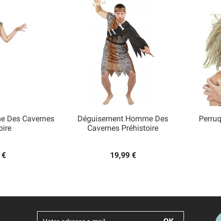
e Des Cavernes
Déguisement Homme Des
Perru

oire
Cavernes Préhistoire
 rapide
Aperçu rapide
 €
19,99 €