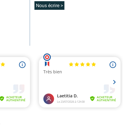
Nous écrire >
.