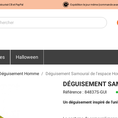
écurisé CB et PayPal
Expédition le jour même (commande ava
res
Halloween
Déguisement Homme
Déguisement Samouraï de l'espace 
DÉGUISEMENT SA
Référence : 84837S-GUI
len
Un déguisement inspiré de l'un