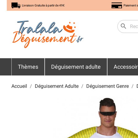
Livraison Gratuite à partir de 49€
Paiement s
search
Thèmes
Déguisement adulte
Accessoi
Accueil
Déguisement Adulte
Déguisement Genre