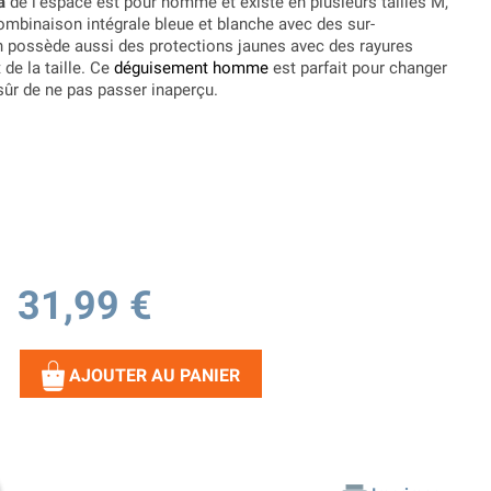
a
de l'espace est pour homme et existe en plusieurs tailles M,
ombinaison intégrale bleue et blanche avec des sur-
 possède aussi des protections jaunes avec des rayures
de la taille. Ce
déguisement homme
est parfait pour changer
sûr de ne pas passer inaperçu.
31,99 €
AJOUTER AU PANIER