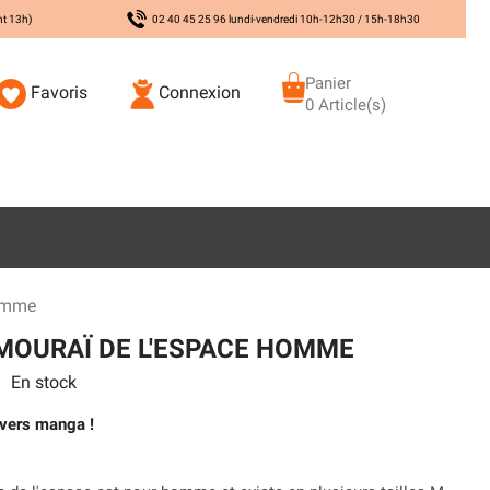
nt 13h)
02 40 45 25 96 lundi-vendredi 10h-12h30 / 15h-18h30
Panier
Favoris
Connexion
0 Article(s)
Homme
MOURAÏ DE L'ESPACE HOMME
En stock
s
ivers manga !