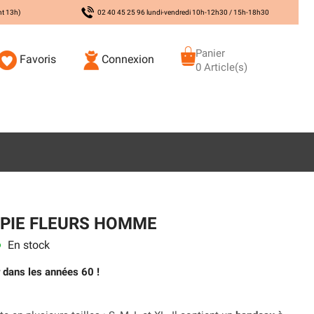
nt 13h)
02 40 45 25 96 lundi-vendredi 10h-12h30 / 15h-18h30
Panier
Favoris
Connexion
0 Article(s)
PPIE FLEURS HOMME
En stock
s
r dans les années 60 !