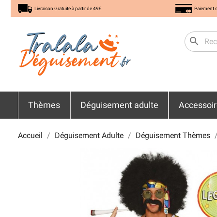
Livraison Gratuite à partir de 49€
Paiement s
search
Thèmes
Déguisement adulte
Accessoi
Accueil
Déguisement Adulte
Déguisement Thèmes