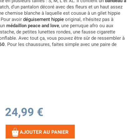
te en plusieurs tailles : S, M, L et XL. Il contient un
bandeau à
atch, d'un pantalon décoré avec des fleurs et un haut assez
ne chemise blanche à laquelle est cousue à un gilet hippie
. Pour avoir
déguisement hippie
original, n'hésitez pas à
 un
médaillon peace and love
, une perruque afro ou aux
tache, de petites lunettes rondes, une fausse cigarette
onflable. Avec tout ça, vous pouvez être sûr de ressembler à
 60
. Pour les chaussures, faites simple avec une paire de
24,99 €
AJOUTER AU PANIER