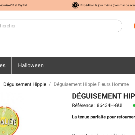
écurisé CB et PayPal
Expédition le jour même (commande ava
res
Halloween
Déguisement Hippie
Déguisement Hippie Fleurs Homme
DÉGUISEMENT HI
Référence : 86434H-GUI
len
La tenue parfaite pour retourne