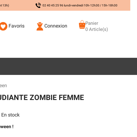
nt 13h)
02 40 45 25 96 lundi-vendredi 10h-12h30 / 15h-18h30
Panier
Favoris
Connexion
0 Article(s)
een
UDIANTE ZOMBIE FEMME
En stock
oween !