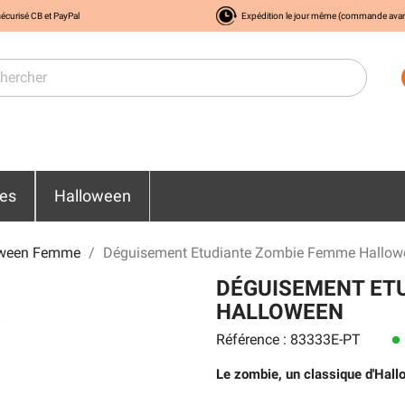
écurisé CB et PayPal
Expédition le jour même (commande ava
res
Halloween
oween Femme
Déguisement Etudiante Zombie Femme Hallow
DÉGUISEMENT ET
HALLOWEEN
Référence : 83333E-PT
lens
Le zombie, un classique d'Hall