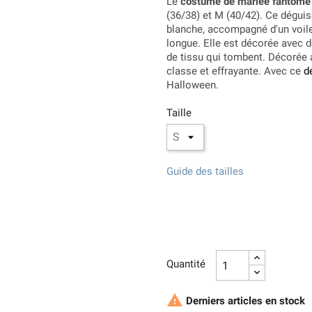
Le
costume de mariée fantôme
(36/38) et M (40/42). Ce dégui
blanche, accompagné d'un voile
longue. Elle est décorée avec d
de tissu qui tombent. Décorée av
classe et effrayante. Avec ce
d
Halloween.
Taille
Guide des tailles
Quantité

Derniers articles en stock