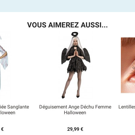
VOUS AIMEREZ AUSSI...
iée Sanglante
Déguisement Ange Déchu Femme
Lentill

loween
Halloween
 rapide
Aperçu rapide
 €
29,99 €