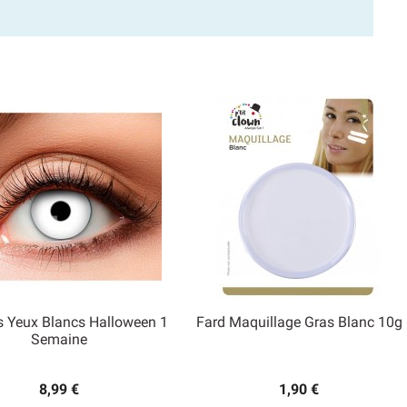
es Yeux Blancs Halloween 1
Fard Maquillage Gras Blanc 10g


Semaine
Aperçu rapide
Aperçu rapide
8,99 €
1,90 €