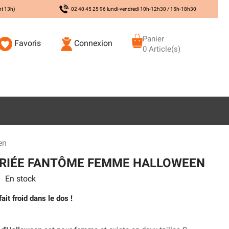
nt 13h)
02 40 45 25 96 lundi-vendredi 10h-12h30 / 15h-18h30
Panier
Favoris
Connexion
0 Article(s)
en
RIÉE FANTÔME FEMME HALLOWEEN
En stock
s
it froid dans le dos !