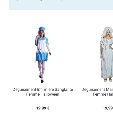
Déguisement Infirmière Sanglante
Déguisement Mar


Femme Halloween
Femme Hal
Aperçu rapide
Aperçu
19,99 €
19,99