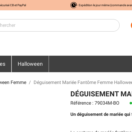
écurisé CB et PayPal
Expédition le jour même (commande ava
res
Halloween
oween Femme
Déguisement Mariée Fantôme Femme Hallowe
DÉGUISEMENT MA
Référence : 79034M-BO
len
Un déguisement de mariée qui fa