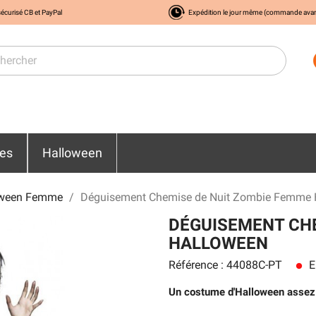
écurisé CB et PayPal
Expédition le jour même (commande ava
res
Halloween
oween Femme
Déguisement Chemise de Nuit Zombie Femme 
DÉGUISEMENT CHE
HALLOWEEN
Référence : 44088C-PT
E
lens
Un costume d'Halloween assez or