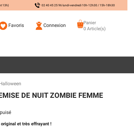
nt 13h)
02 40 45 25 96 lundi-vendredi 10h-12h30 / 15h-18h30
Panier
Favoris
Connexion
0 Article(s)
Halloween
MISE DE NUIT ZOMBIE FEMME
puisé
iginal et très effrayant !