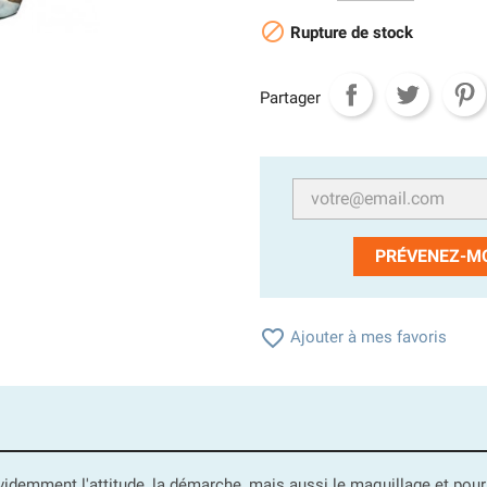

Rupture de stock
Partager
PRÉVENEZ-MO

Ajouter à mes favoris
demment l'attitude, la démarche, mais aussi le maquillage et pour ça