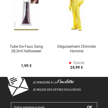
Tube De Faux Sang
Déguisement Chimiste
28,3ml Halloween
Homme
Epuisé
lens
1,99 €
24,99 €
Newsletter
JE M’INSCRIS À LA
JE REÇOIS DES OFFRES EXCLUSIVES