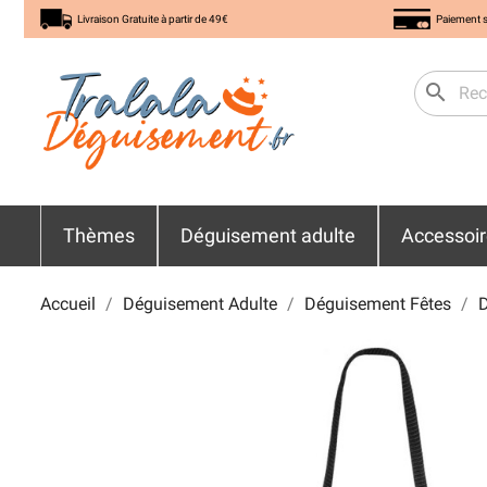
Livraison Gratuite à partir de 49€
Paiement s
search
Thèmes
Déguisement adulte
Accessoi
Accueil
Déguisement Adulte
Déguisement Fêtes