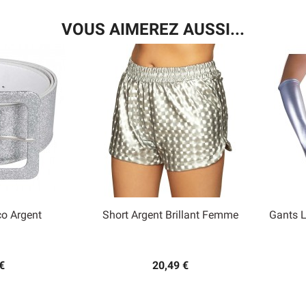
VOUS AIMEREZ AUSSI...
co Argent
Short Argent Brillant Femme
Gants L

 rapide
Aperçu rapide
€
20,49 €