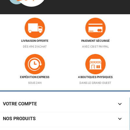
LIVRAISON OFFERTE
PAIEMENT SÉCURISÉ
DÈS 49€ D'ACHAT
AVEC CB ET PAYPAL
EXPÉDITION EXPRESS
4 BOUTIQUES PHYSIQUES
SOUS 24H
DANS LE GRAND OUEST

VOTRE COMPTE

NOS PRODUITS