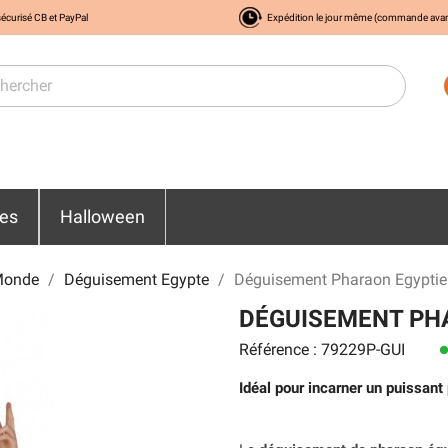
écurisé CB et PayPal
Expédition le jour même (commande ava
res
Halloween
Monde
Déguisement Egypte
Déguisement Pharaon Egypt
DÉGUISEMENT PH
Référence : 79229P-GUI
len
Idéal pour incarner un puissant