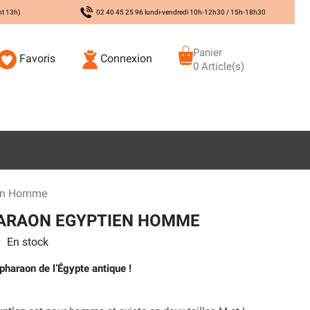
nt 13h)
02 40 45 25 96 lundi-vendredi 10h-12h30 / 15h-18h30
Panier
Favoris
Connexion
0 Article(s)
ien Homme
ARAON EGYPTIEN HOMME
En stock
s
 pharaon de l’Égypte antique !