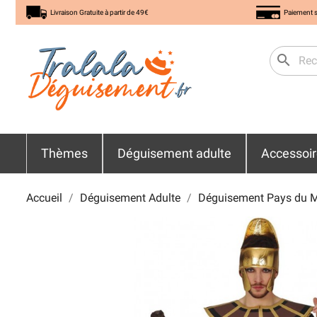
Livraison Gratuite à partir de 49€
Paiement s
search
Thèmes
Déguisement adulte
Accessoi
Accueil
Déguisement Adulte
Déguisement Pays du 