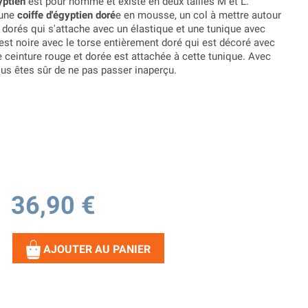
yptien
est pour homme et existe en deux tailles M et L.
 une
coiffe d'égyptien doré
e en mousse, un col à mettre autour
 dorés qui s'attache avec un élastique et une tunique avec
est noire avec le torse entièrement doré qui est décoré avec
 ceinture rouge et dorée est attachée à cette tunique. Avec
ous êtes sûr de ne pas passer inaperçu.
36,90 €
AJOUTER AU PANIER