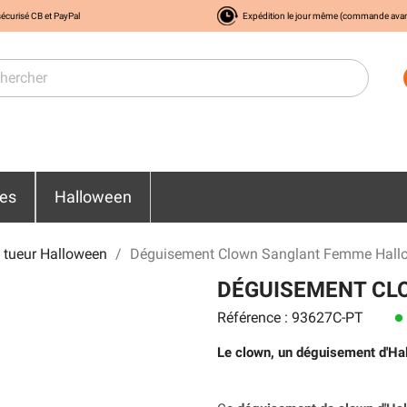
écurisé CB et PayPal
Expédition le jour même (commande ava
res
Halloween
 tueur Halloween
Déguisement Clown Sanglant Femme Hall
DÉGUISEMENT CL
Référence : 93627C-PT
lens
Le clown, un déguisement d'Ha