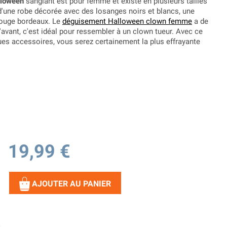
lloween
sanglant est pour femme et existe en plusieurs tailles
d'une robe décorée avec des losanges noirs et blancs, une
rouge bordeaux. Le
déguisement Halloween clown femme
a de
avant, c'est idéal pour ressembler à un clown tueur. Avec ce
s accessoires, vous serez certainement la plus effrayante
19,99 €
AJOUTER AU PANIER