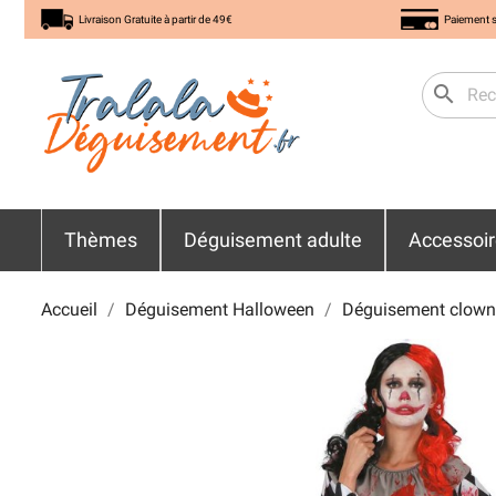
Livraison Gratuite à partir de 49€
Paiement s
search
Thèmes
Déguisement adulte
Accessoi
Accueil
Déguisement Halloween
Déguisement clown