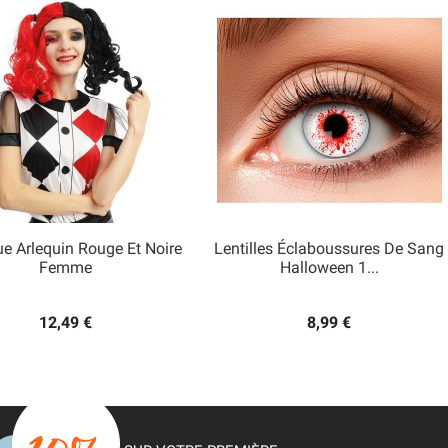
e Arlequin Rouge Et Noire
Lentilles Éclaboussures De Sang


Femme
Halloween 1...
Aperçu rapide
Aperçu rapide
12,49 €
8,99 €