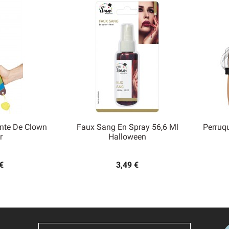
nte De Clown
Faux Sang En Spray 56,6 Ml
Perruqu

r
Halloween
 rapide
Aperçu rapide
€
3,49 €