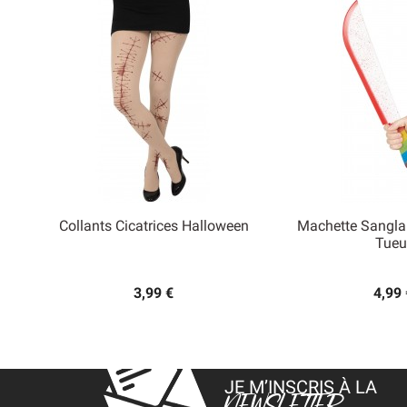
Collants Cicatrices Halloween
Machette Sangla


Tueu
Aperçu rapide
Aperçu
3,99 €
4,99 
JE M’INSCRIS À LA
NEWSLETTER