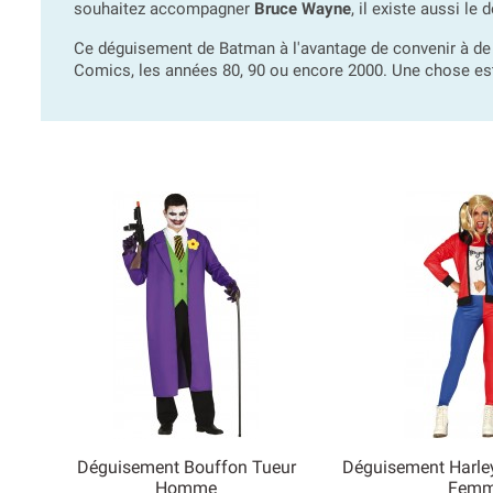
souhaitez accompagner
Bruce Wayne
, il existe aussi l
Ce déguisement de Batman à l'avantage de convenir à 
Comics, les années 80, 90 ou encore 2000. Une chose est
Déguisement Bouffon Tueur
Déguisement Harle


Homme
Fem
Aperçu rapide
Aperçu