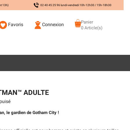
nt 13h)
02 40 45 25 96 lundi-vendredi 10h-12h30 / 15h-18h30
Panier
Favoris
Connexion
0 Article(s)
TMAN™ ADULTE
puisé
an, le gardien de Gotham City !