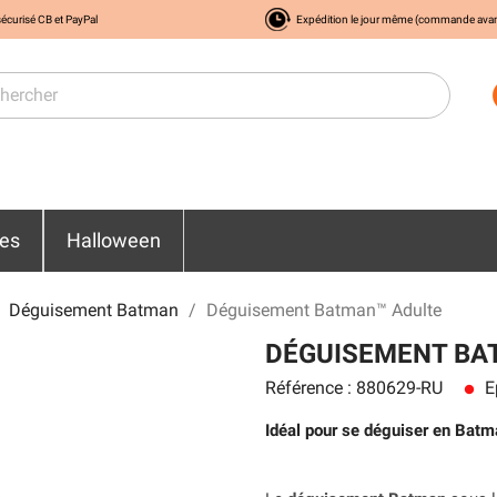
écurisé CB et PayPal
Expédition le jour même (commande ava
res
Halloween
Déguisement Batman
Déguisement Batman™ Adulte
DÉGUISEMENT BA
Référence : 880629-RU
E
lens
Idéal pour se déguiser en Batm