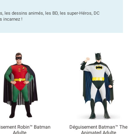
s, les dessins animés, les BD, les super-Héros, DC
 incarnez !
isement Robin™ Batman
Déguisement Batman™ The


Adulte
Animated Adulte
Aperçu rapide
Aperçu rapide