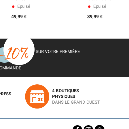
Epuisé
Epuisé
lens
lens
49,99 €
39,99 €
SUR VOTRE PREMIÈRE
OMMANDE
4 BOUTIQUES
PRESS
PHYSIQUES
DANS LE GRAND OUEST