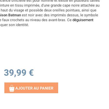
icence officielle est pour homme et existe en plusieurs tailles
inture en tissu imprimée, d'une grande cape noire attachée au
ut du visage et possède deux oreilles pointues, ainsi que
ison Batman
est noir avec des imprimés dessus, le symbole
e faux crochets au niveau des avant-bras. Ce
déguisement
quer son identité.
39,99 €
AJOUTER AU PANIER