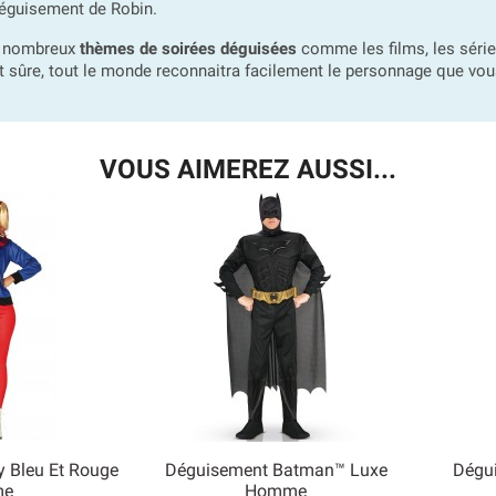
e déguisement de Robin.
de nombreux
thèmes de soirées déguisées
comme les films, les série
 sûre, tout le monde reconnaitra facilement le personnage que vous
VOUS AIMEREZ AUSSI...
y Bleu Et Rouge
Déguisement Batman™ Luxe
Dégu

me
Homme
 rapide
Aperçu rapide