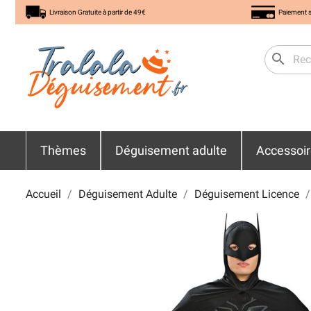
Livraison Gratuite à partir de 49€
Paiement s
search
Thèmes
Déguisement adulte
Accessoi
Accueil
Déguisement Adulte
Déguisement Licence