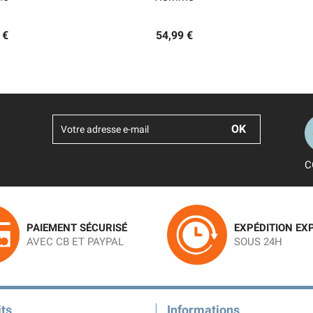
 €
54,99 €
C
PAIEMENT SÉCURISÉ
EXPÉDITION EX
AVEC CB ET PAYPAL
SOUS 24H
ts
Informations