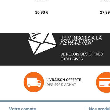
30,90 €
27,99
JE M’INSCRIS À LA
NEWSLETTER
JE REÇOIS DES OFFRES
EXCLUSIVES
LIVRAISON OFFERTE
DÈS 49€ D'ACHAT
Votre compte
Nos produi