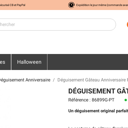
écurisé CB et PayPal
Expédition le jour même (commande ava
res
Halloween
éguisement Anniversaire
Déguisement Gâteau Anniversair
DÉGUISEMENT GÂ
Référence : 86899G-PT
lens
Un déguisement original parfait 