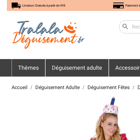
Livraison Gratuite à partir de 49€
Paiement s
search
Thèmes
Déguisement adulte
Accessoi
Accueil
Déguisement Adulte
Déguisement Fêtes
D