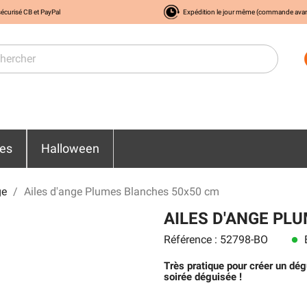
écurisé CB et PayPal
Expédition le jour même (commande ava
res
Halloween
ge
Ailes d'ange Plumes Blanches 50x50 cm
AILES D'ANGE PL
Référence : 52798-BO
E
lens
Très pratique pour créer un dég
soirée déguisée !