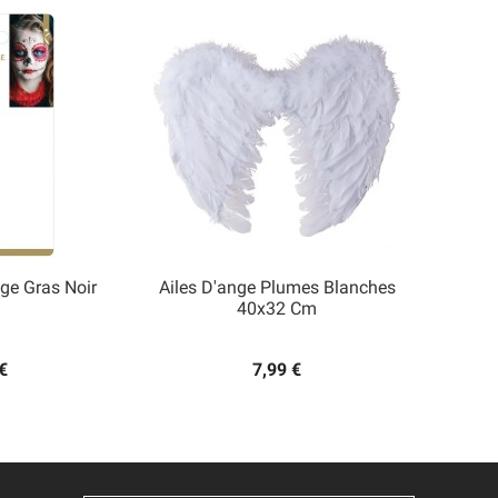
ge Gras Noir
Ailes D'ange Plumes Blanches

40x32 Cm
 rapide
Aperçu rapide
€
7,99 €