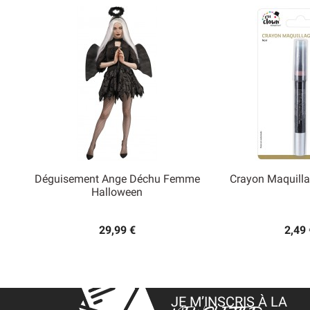
Déguisement Ange Déchu Femme
Crayon Maquilla


Halloween
Aperçu rapide
Aperçu
29,99 €
2,49 
JE M’INSCRIS À LA