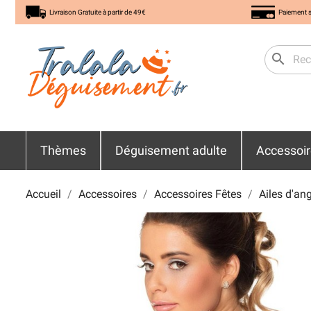
Livraison Gratuite à partir de 49€
Paiement s
search
Thèmes
Déguisement adulte
Accessoi
Accueil
Accessoires
Accessoires Fêtes
Ailes d'an