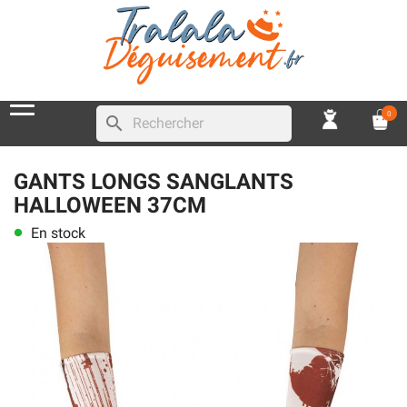
0
search
GANTS LONGS SANGLANTS
HALLOWEEN 37CM
En stock
lens