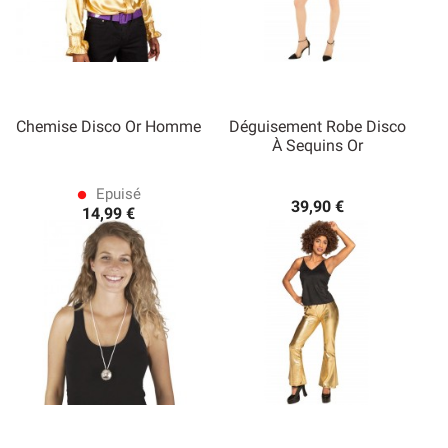
Chemise Disco Or Homme
Déguisement Robe Disco
À Sequins Or
Epuisé
lens
39,90 €
14,99 €